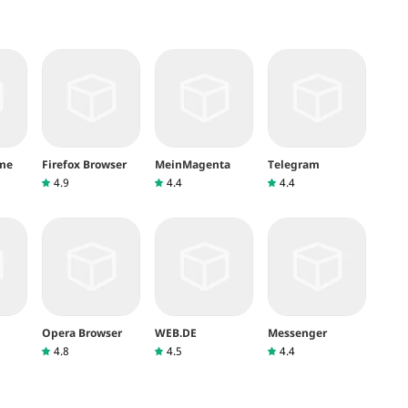
me
Firefox Browser
MeinMagenta
Telegram
4.9
4.4
4.4
Opera Browser
WEB.DE
Messenger
4.8
4.5
4.4