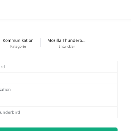
APPS
Neue Apps
Kommunikation
Mozilla Thunderbird
Kategorie
Entwickler
ird
ation
hunderbird