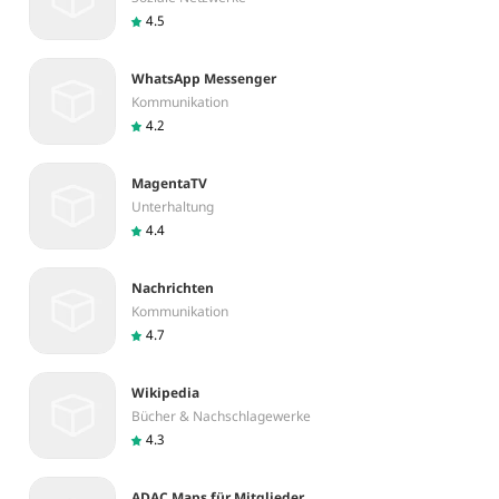
4.5
WhatsApp Messenger
Kommunikation
4.2
MagentaTV
Unterhaltung
4.4
Nachrichten
Kommunikation
4.7
Wikipedia
Bücher & Nachschlagewerke
4.3
ADAC Maps für Mitglieder