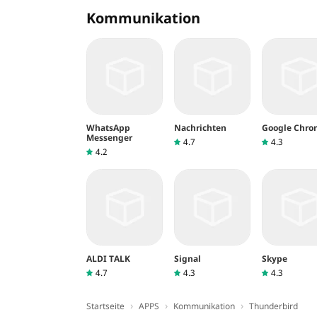
Kommunikation
WhatsApp
Nachrichten
Google Chro
Messenger
4.7
4.3
4.2
ALDI TALK
Signal
Skype
4.7
4.3
4.3
›
›
›
Startseite
APPS
Kommunikation
Thunderbird