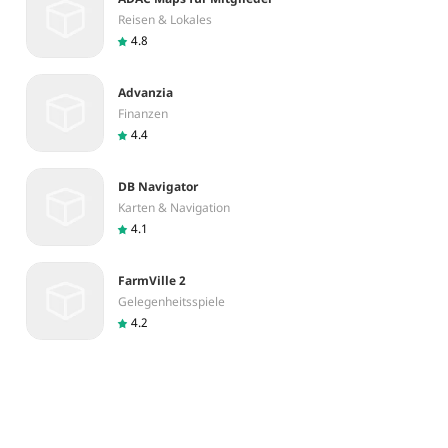
Reisen & Lokales
4.8
Advanzia
Finanzen
4.4
DB Navigator
Karten & Navigation
4.1
FarmVille 2
Gelegenheitsspiele
4.2