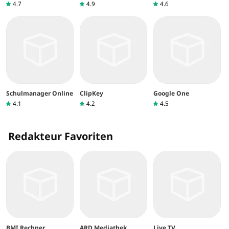
4.7
4.9
4.6
Schulmanager Online
ClipKey
Google One
4.1
4.2
4.5
Redakteur Favoriten
BMI Rechner
ARD Mediathek
Live TV