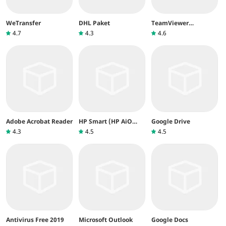
WeTransfer
DHL Paket
TeamViewer
QuickSupport
4.7
4.3
4.6
Adobe Acrobat Reader
HP Smart (HP AiO
Google Drive
Remote)
4.3
4.5
4.5
Antivirus Free 2019
Microsoft Outlook
Google Docs