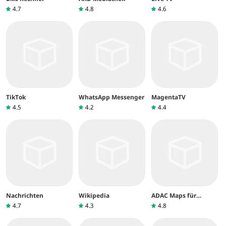
4.7
4.8
4.6
TikTok
WhatsApp Messenger
MagentaTV
4.5
4.2
4.4
Nachrichten
Wikipedia
ADAC Maps für
Mitglieder
4.7
4.3
4.8