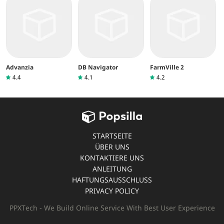
Advanzia
DB Navigator
FarmVille 2
4.4
4.1
4.2
STARTSEITE
ÜBER UNS
KONTAKTIERE UNS
ANLEITUNG
HAFTUNGSAUSSCHLUSS
PRIVACY POLICY
PPXTech - We Build Online Service With Best User Experience