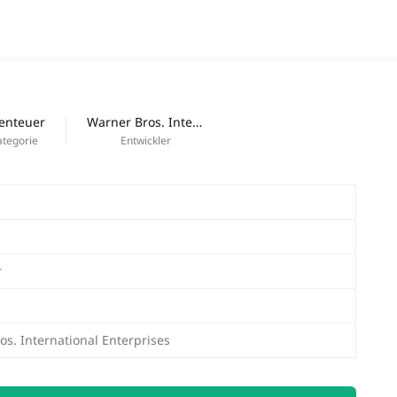
APPS
Neue Apps
enteuer
Warner Bros. International Enterprises
ategorie
Entwickler
r
s. International Enterprises