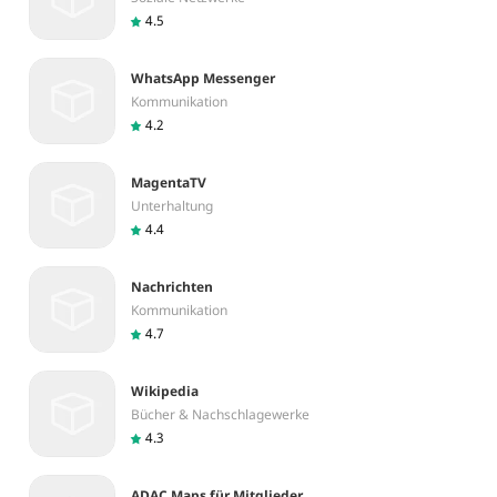
4.5
WhatsApp Messenger
Kommunikation
4.2
MagentaTV
Unterhaltung
4.4
Nachrichten
Kommunikation
4.7
Wikipedia
Bücher & Nachschlagewerke
4.3
ADAC Maps für Mitglieder