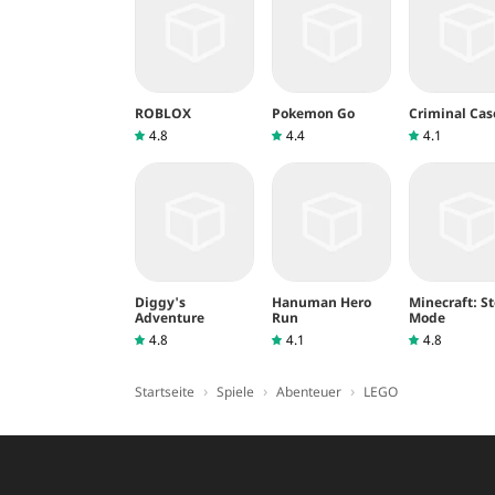
ROBLOX
Pokemon Go
Criminal Cas
4.8
4.4
4.1
Diggy's
Hanuman Hero
Minecraft: St
Adventure
Run
Mode
4.8
4.1
4.8
›
›
›
Startseite
Spiele
Abenteuer
LEGO