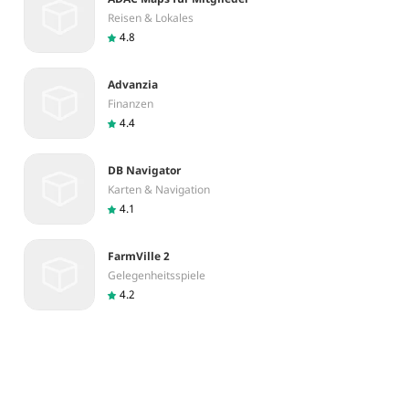
Reisen & Lokales
4.8
Advanzia
Finanzen
4.4
DB Navigator
Karten & Navigation
4.1
FarmVille 2
Gelegenheitsspiele
4.2